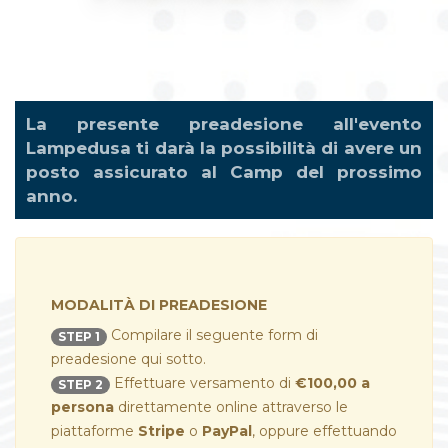
La presente preadesione all'evento
Lampedusa ti darà la possibilità di avere un
posto assicurato al Camp del prossimo
anno.
MODALITÀ DI PREADESIONE
Compilare il seguente form di
STEP 1
preadesione qui sotto.
Effettuare versamento di
€100,00 a
STEP 2
persona
direttamente online attraverso le
piattaforme
Stripe
o
PayPal
, oppure effettuando