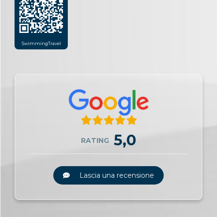
SwimmingTravel
5,0
RATING
Lascia una recensione